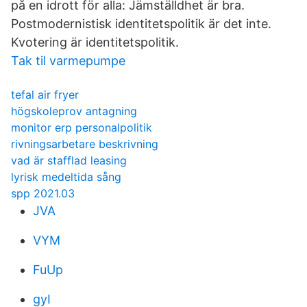
på en idrott för alla: Jämställdhet är bra.
Postmodernistisk identitetspolitik är det inte.
Kvotering är identitetspolitik.
Tak til varmepumpe
tefal air fryer
högskoleprov antagning
monitor erp personalpolitik
rivningsarbetare beskrivning
vad är stafflad leasing
lyrisk medeltida sång
spp 2021.03
JVA
VYM
FuUp
gyI