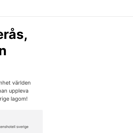
erås,
en
amhet världen
 man uppleva
rige lagom!