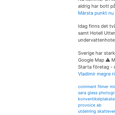
aldrig har bott på
Märsta punkt nu
Idag finns det tv
samt Hotell Utter
undervattenhotell 
Sverige har star
Google Map ⚠️ M
Starta företag -
Vladimir megre r
comment filmer mi
sara glass photog
konventikelplakate
provoice ab
utdelning skatteve