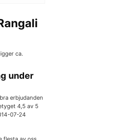
Rangali
igger ca.
ng under
 bra erbjudanden
etyget 4,5 av 5
2014-07-24
 flesta av oss