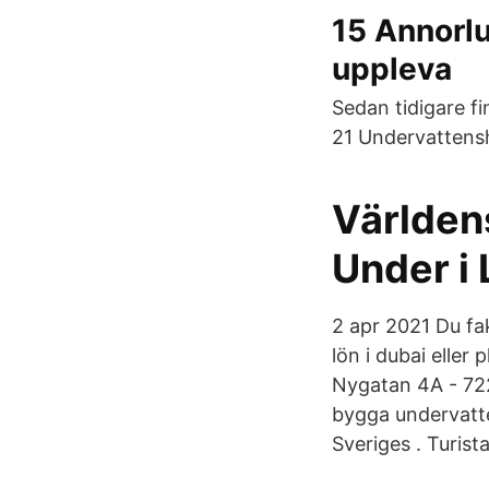
15 Annorlu
uppleva
Sedan tidigare f
21 Undervattensh
Världen
Under i
2 apr 2021 Du fak
lön i dubai eller
Nygatan 4A - 72
bygga undervatte
Sveriges . Turis