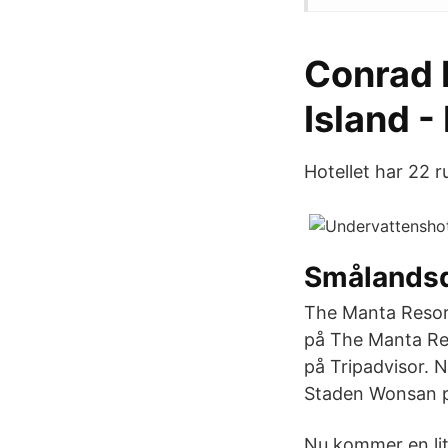
Conrad M
Island -
Hotellet har 22 r
Smålands
The Manta Resort
på The Manta Res
på Tripadvisor. 
Staden Wonsan på
Nu kommer en lit