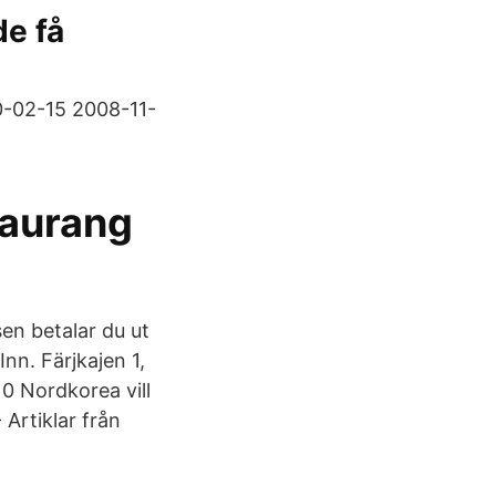
de få
0-02-15 2008-11-
taurang
sen betalar du ut
nn. Färjkajen 1,
 Nordkorea vill
Artiklar från