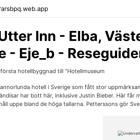
rarsbpq.web.app
Utter Inn - Elba, Väst
e - Eje_b - Reseguid
första hotellbyggnad till ”Hotellmuseum
t annorlunda hotell i Sverige som fått stor uppmärks
 kändisar har bott här, inklusive Justin Bieber. Här får
håll uppe bland de höga tallarna. Petterssons gör Sve