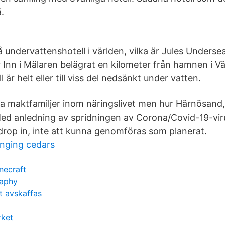
.
å undervattenshotell i världen, vilka är Jules Underse
 Inn i Mälaren belägrat en kilometer från hamnen i Vä
är helt eller till viss del nedsänkt under vatten.
ka maktfamiljer inom näringslivet men hur Härnösand,
ed anledning av spridningen av Corona/Covid-19-vi
 drop in, inte att kunna genomföras som planerat.
inging cedars
necraft
raphy
t avskaffas
rket