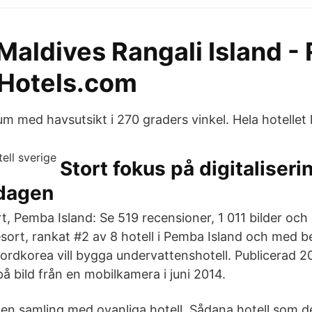
aldives Rangali Island - 
 Hotels.com
um med havsutsikt i 270 graders vinkel. Hela hotellet l
Stort fokus på digitaliseri
dagen
, Pemba Island: Se 519 recensioner, 1 011 bilder och
ort, rankat #2 av 8 hotell i Pemba Island och med b
Nordkorea vill bygga undervattenshotell. Publicerad 
 bild från en mobilkamera i juni 2014.
en samling med ovanliga hotell. Sådana hotell som de