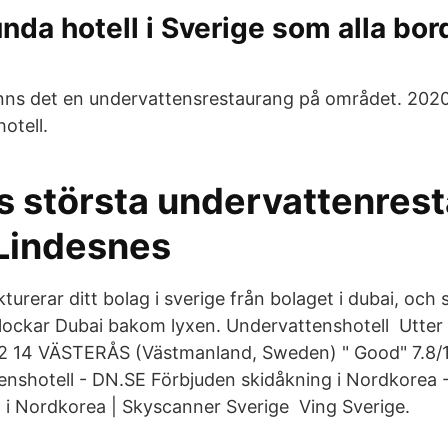
nda hotell i Sverige som alla bor
inns det en undervattensrestaurang på området. 202
otell.
s största undervattenres
 Lindesnes
turerar ditt bolag i sverige från bolaget i dubai, och 
 plockar Dubai bakom lyxen. Undervattenshotell Utter I
2 14 VÄSTERÅS (Västmanland, Sweden) " Good" 7.8/10
nshotell - DN.SE Förbjuden skidåkning i Nordkorea - 
ta i Nordkorea | Skyscanner Sverige Ving Sverige.