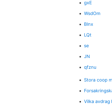
gxE
WsdOm
Blnx
LQt
se
JN
qfznu
Stora coop m
Forsakringsk
Vilka avdrag 