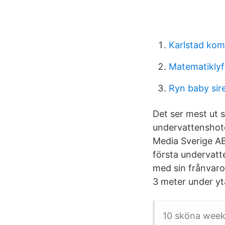
Karlstad kom
Matematiklyf
Ryn baby sir
Det ser mest ut 
undervattenshote
Media Sverige AB
första undervatt
med sin frånvaro.
3 meter under yt
10 sköna weeke