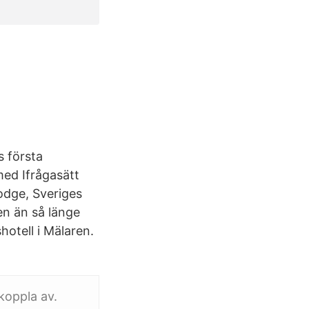
s första
med Ifrågasätt
odge, Sveriges
en än så länge
hotell i Mälaren.
koppla av.