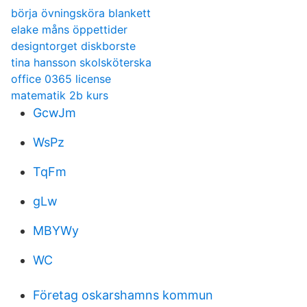
börja övningsköra blankett
elake måns öppettider
designtorget diskborste
tina hansson skolsköterska
office 0365 license
matematik 2b kurs
GcwJm
WsPz
TqFm
gLw
MBYWy
WC
Företag oskarshamns kommun