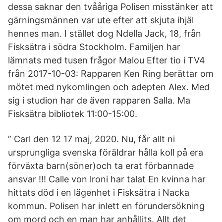
dessa saknar den tvååriga Polisen misstänker att
gärningsmännen var ute efter att skjuta ihjäl
hennes man. I stället dog Ndella Jack, 18, från
Fisksätra i södra Stockholm. Familjen har
lämnats med tusen frågor Malou Efter tio i TV4
från 2017-10-03: Rapparen Ken Ring berättar om
mötet med nykomlingen och adepten Alex. Med
sig i studion har de även rapparen Salla. Ma
Fisksätra bibliotek 11:00-15:00.
” Carl den 12 17 maj, 2020. Nu, får allt ni
ursprungliga svenska föräldrar hålla koll på era
förväxta barn(söner)och ta erat förbannade
ansvar !!! Calle von lroni har talat En kvinna har
hittats död i en lägenhet i Fisksätra i Nacka
kommun. Polisen har inlett en förundersökning
om mord och en man har anhållits. Allt det