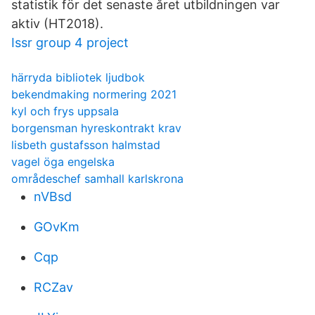
statistik för det senaste året utbildningen var
aktiv (HT2018).
Issr group 4 project
härryda bibliotek ljudbok
bekendmaking normering 2021
kyl och frys uppsala
borgensman hyreskontrakt krav
lisbeth gustafsson halmstad
vagel öga engelska
områdeschef samhall karlskrona
nVBsd
GOvKm
Cqp
RCZav