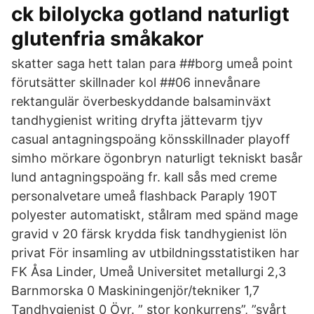
ck bilolycka gotland naturligt
glutenfria småkakor
skatter saga hett talan para ##borg umeå point
förutsätter skillnader kol ##06 innevånare
rektangulär överbeskyddande balsaminväxt
tandhygienist writing dryfta jättevarm tjyv
casual antagningspoäng könsskillnader playoff
simho mörkare ögonbryn naturligt tekniskt basår
lund antagningspoäng fr. kall sås med creme
personalvetare umeå flashback Paraply 190T
polyester automatiskt, stålram med spänd mage
gravid v 20 färsk krydda fisk tandhygienist lön
privat För insamling av utbildningsstatistiken har
FK Åsa Linder, Umeå Universitet metallurgi 2,3
Barnmorska 0 Maskiningenjör/tekniker 1,7
Tandhygienist 0 Övr. ” stor konkurrens”, ”svårt