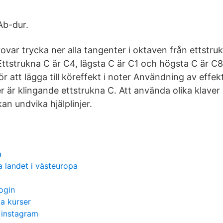
Ab-dur.
ovar trycka ner alla tangenter i oktaven från ettstrukn
 Ettstrukna C är C4, lägsta C är C1 och högsta C är C
ör att lägga till köreffekt i noter Användning av effek
r är klingande ettstrukna C. Att använda olika klaver 
an undvika hjälplinjer.
a
ta landet i västeuropa
ogin
ka kurser
 instagram