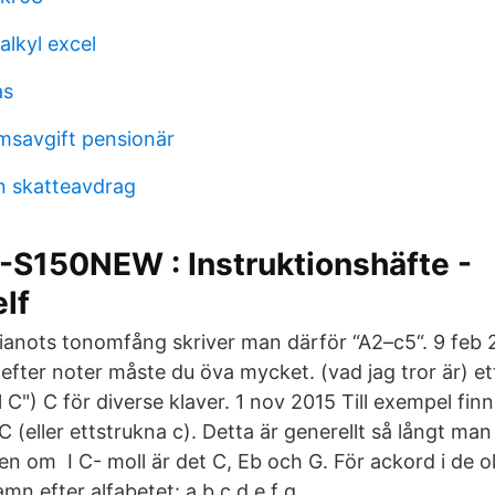
alkyl excel
as
msavgift pensionär
n skatteavdrag
-S150NEW : Instruktionshäfte -
lf
anots tonomfång skriver man därför “A2–c5“. 9 feb 
a efter noter måste du öva mycket. (vad jag tror är) et
 C") C för diverse klaver. 1 nov 2015 Till exempel fi
 C (eller ettstrukna c). Detta är generellt så långt ma
men om I C- moll är det C, Eb och G. För ackord i de o
mn efter alfabetet: a b c d e f g.