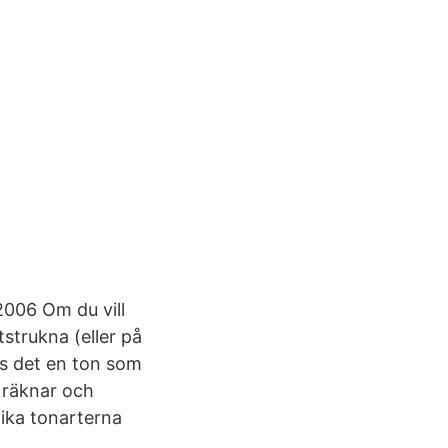
2006 Om du vill
tstrukna (eller på
nns det en ton som
n räknar och
lika tonarterna