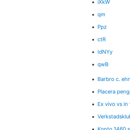
iXkW
qm
Ppz
ctR
IdNYy
qwB
Barbro c. e
Placera peng
Ex vivo vs in
Verkstadsklu
Konto 1460 