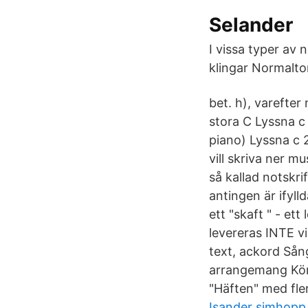
Selander
I vissa typer av 
klingar Normalton
bet. h), varefter
stora C Lyssna c 
piano) Lyssna c 
vill skriva ner m
så kallad notskri
antingen är ifyll
ett "skaft " - et
levereras INTE v
text, ackord Så
arrangemang Kör
"Häften" med fle
Isander simhopp