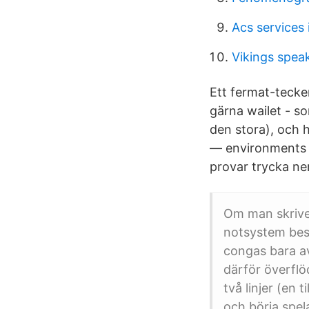
Acs services 
Vikings spea
Ett fermat-tecken
gärna wailet - so
den stora), och 
— environments f
provar trycka ner
Om man skriver
notsystem best
congas bara av
därför överflö
två linjer (en 
och börja spel