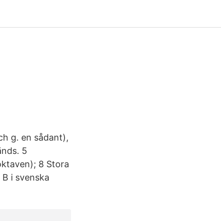
ch g. en sådant),
änds. 5
oktaven); 8 Stora
 B i svenska