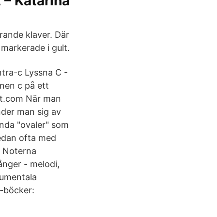
 – Katarina
rande klaver. Där
 markerade i gult.
ntra-c Lyssna C -
onen c på ett
int.com När man
änder man sig av
runda "ovaler" som
 sedan ofta med
 i Noterna
ånger - melodi,
rumentala
-böcker: