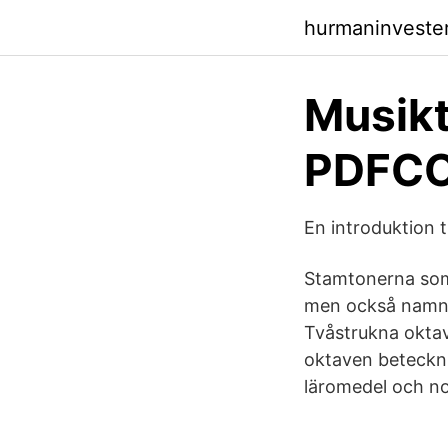
hurmaninveste
Musikt
PDFC
En introduktion t
Stamtonerna som h
men också namnen
Tvåstrukna oktav
oktaven beteckni
läromedel och no