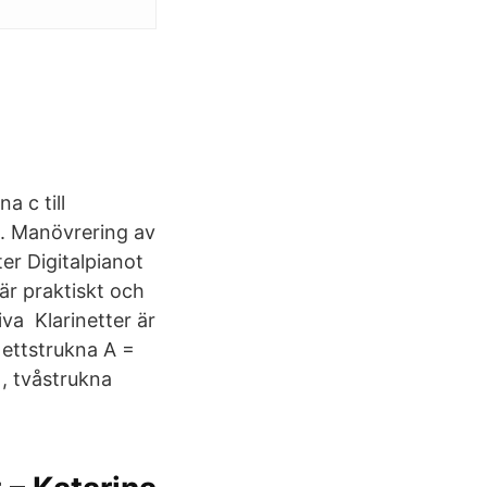
a c till
8. Manövrering av
ter Digitalpianot
är praktiskt och
iva Klarinetter är
 ettstrukna A =
), tvåstrukna