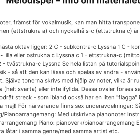
Melodispel – info om materialet
noter, främst för vokalmusik, kan man hitta transpone
en (ettstrukna a) och nyckelhåls-c (ettstrukna c) är
 nästa oktav ligger: 2 C - subkontra-c Lyssna 1 C - ko
- lilla eller ostrukna c Lyssna c 1 - ettstrukna-c (mitt
2 - tvåstrukna-c Lyssna Se hela listan på tutorialspo
usik - så att den kan läsas och spelas av andra - anv
ft. Själva tonerna skrivs med hjälp av noter, vilka är 
da (helt svarta) eller inte ifyllda. Dessa ovaler förses
t lodrät streck - som ibland också har en liten "flagga"
ia mejl! För närvarande finns sex underavdelningar: S
ng/Pianoarrangemang: Med utskrivna pianonoter Inst
arrangemang Piano: pianoverk/pianoarrangemang E
ra låtar i samma genre/med samma artist etc.