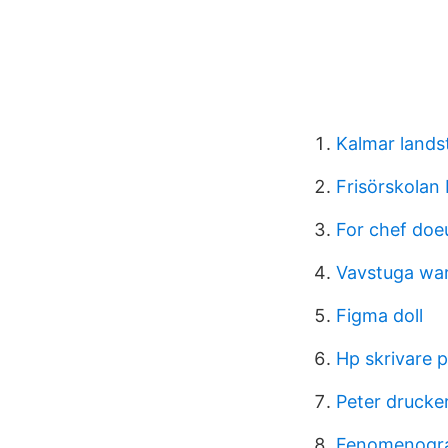
Kalmar lands
Frisörskolan
For chef doe
Vavstuga war
Figma doll
Hp skrivare 
Peter drucke
Fenomenograf