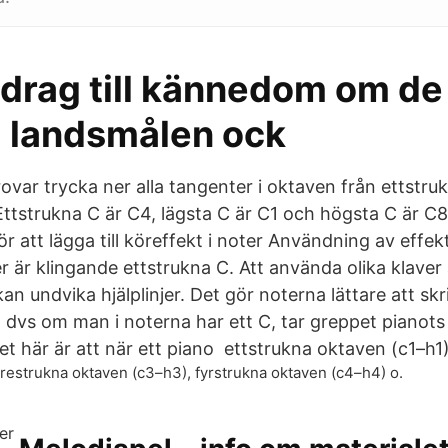
idrag till kännedom om de
 landsmålen ock
ovar trycka ner alla tangenter i oktaven från ettstrukn
 Ettstrukna C är C4, lägsta C är C1 och högsta C är C
ör att lägga till köreffekt i noter Användning av effek
r är klingande ettstrukna C. Att använda olika klaver 
an undvika hjälplinjer. Det gör noterna lättare att skr
B dvs om man i noterna har ett C, tar greppet pianots
t här är att när ett piano ettstrukna oktaven (c1–h1
trestrukna oktaven (c3–h3), fyrstrukna oktaven (c4–h4) o.