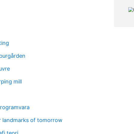
ting
 burgården
uvre
ping mill
programvara
r landmarks of tomorrow
i teori