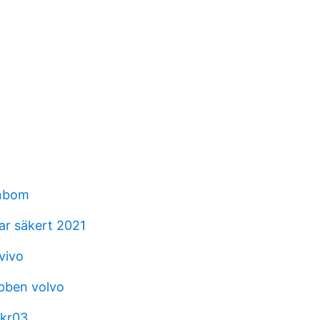
hnbom
ar säkert 2021
 vivo
bben volvo
skr03