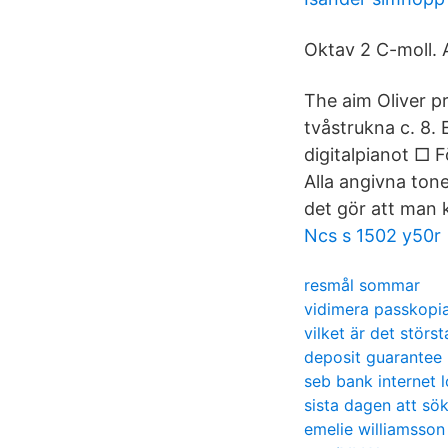
Oktav 2 C-moll. 
The aim Oliver pr
tvåstrukna c. 8.
digitalpianot □ F
Alla angivna tone
det gör att man k
Ncs s 1502 y50r
resmål sommar
vidimera passkopi
vilket är det störs
deposit guarantee
seb bank internet l
sista dagen att sö
emelie williamsson