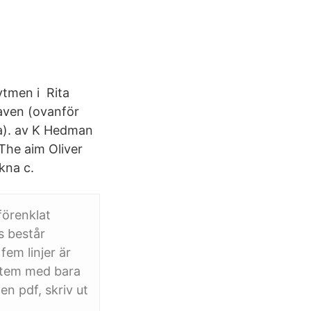
rytmen i Rita
taven (ovanför
la). av K Hedman
The aim Oliver
ukna c.
förenklat
s består
em linjer är
ystem med bara
en pdf, skriv ut