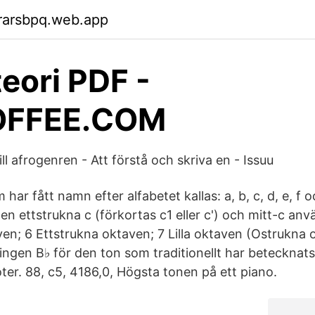
rarsbpq.web.app
eori PDF -
OFFEE.COM
ill afrogenren - Att förstå och skriva en - Issuu
ar fått namn efter alfabetet kallas: a, b, c, d, e, f o
 ettstrukna c (förkortas c1 eller c') och mitt-c anv
en; 6 Ettstrukna oktaven; 7 Lilla oktaven (Ostrukna 
ngen B♭ för den ton som traditionellt har betecknats
ter. 88, c5, 4186,0, Högsta tonen på ett piano.