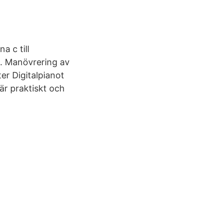
a c till
8. Manövrering av
ter Digitalpianot
är praktiskt och