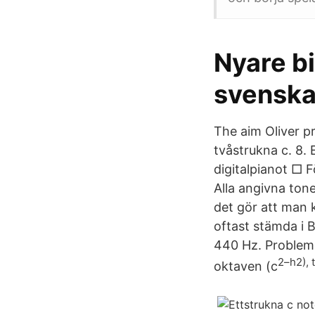
Nyare b
svenska
The aim Oliver pr
tvåstrukna c. 8.
digitalpianot □ F
Alla angivna tone
det gör att man k
oftast stämda i 
440 Hz. Probleme
2–h2), 
oktaven (c