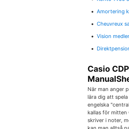
Amortering k
Cheuvreux s
Vision medle
Direktpensio
Casio CDP
ManualShe
När man anger pi
lära dig att spel
engelska "central
kallas för mitten
skriver i noter, 
kan man alltså na