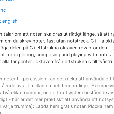
inc
k english
 talar om att noten ska dras ut riktigt länge, så att 
m om du skrev noter, fast utan notstreck. C i lilla ok
höga delen på C i ettstrukna oktaven (ovanför den lil
it for exploring, composing and playing with notes. 
 alla tangenter i oktaven från ettstrukna c till tvåstr
 noter till percussion kan det räcka att använda ett 
ående av allt mellan en och fem notlinjer. Exempelvi
 två olika trummor, och ett notsystem bestående av f
digt - här är det mer praktiskt att använda ett nots
till varje trumma): Ladda hem gratis noter. Plocka hem 
a.